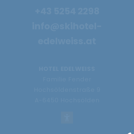
4 Nächte zum
+43 5254 2298
Preis von 3
info@skihotel-
29.11. - 18.12.2026
edelweiss.at
Angebot anzeigen
HOTEL EDELWEISS
Familie Fender
Hochsöldenstraße 9
A-6450 Hochsölden
Pulverschnee