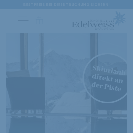
BESTPREIS BEI DIREKTBUCHUNG SICHERN!
Skiurlaub
direkt an
der Piste