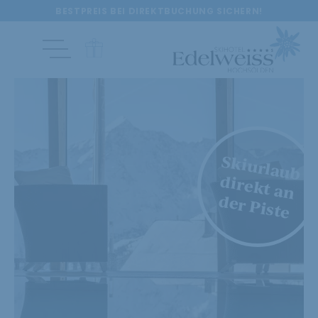
BESTPREIS BEI DIREKTBUCHUNG SICHERN!
Skiurlaub
direkt an
der Piste