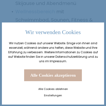
Skijause und Abendmenü
Wellnessbereich
mit
Schwimmbad, Saunen, Fitness &
Co.
Wir verwenden Cookies
Gemütliche Zirbenstube zum
Wir nutzen Cookies auf unserer Website. Einige von ihnen sind
Karten spielen, Kaffee trinken &
essenziell, während andere uns helfen, diese Website und Ihre
Co.
Erfahrung zu verbessern. Weitere Informationen zu Cookies auf
auf Website finden Sie in unserer
Datenschutzerklärung
und zu
Ideale Ausgangslage im
Skigebiet
uns im
Impressum
.
Sölden
mit 144 Pistenkilometern
Alle Cookies akzeptieren
Alle Cookies ablehnen
Einstellungen