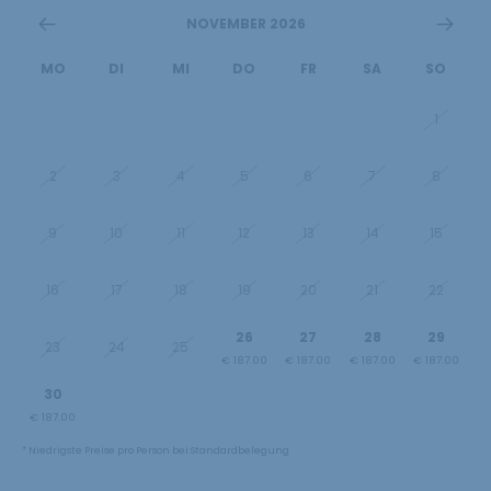
NOVEMBER 2026
MO
DI
MI
DO
FR
SA
SO
26
27
28
29
30
31
1
2
3
4
5
6
7
8
9
10
11
12
13
14
15
16
17
18
19
20
21
22
26
27
28
29
23
24
25
€ 187.00
€ 187.00
€ 187.00
€ 187.00
30
1
2
3
4
5
6
€ 187.00
€ 187.00
€ 187.00
€ 187.00
€ 239.50
€ 239.50
€ 239.50
* Niedrigste Preise pro Person bei Standardbelegung