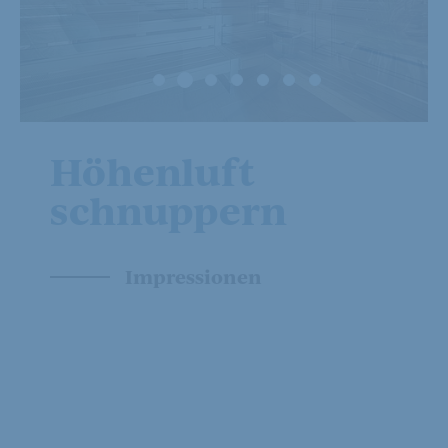
Höhenluft
schnuppern
Impressionen