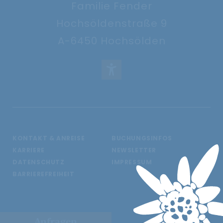
Familie Fender
Hochsöldenstraße 9
A-6450 Hochsölden
KONTAKT & ANREISE
BUCHUNGSINFOS
KARRIERE
NEWSLETTER
DATENSCHUTZ
IMPRESSUM
BARRIEREFREIHEIT
Anfragen
Buchen