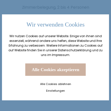
Zimmerbelegung, 2 bis 4 Personen
Erwachsene
2
Wir verwenden Cookies
ab 15 Jahre
Wir nutzen Cookies auf unserer Website. Einige von ihnen sind
essenziell, während andere uns helfen, diese Website und Ihre
Kinder
0
Erfahrung zu verbessern. Weitere Informationen zu Cookies auf
von 0 bis 14 Jahre
auf Website finden Sie in unserer
Datenschutzerklärung
und zu
uns im
Impressum
.
ab
€ 187.00
Alle Cookies akzeptieren
Alle Cookies ablehnen
Anfragen
Buchen
Einstellungen