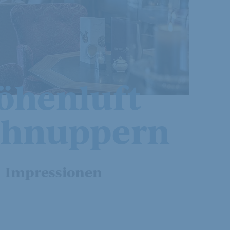
öhenluft
chnuppern
Impressionen