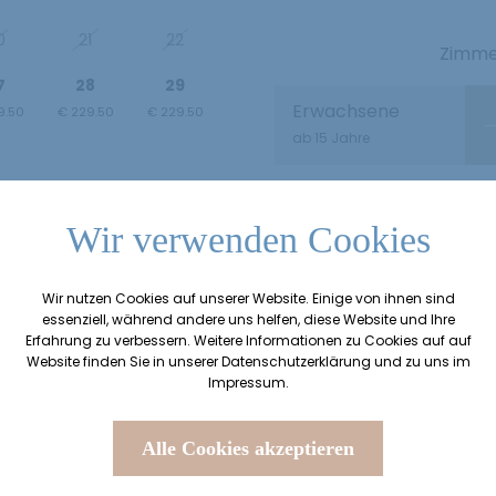
0
21
22
Zimmer
7
28
29
Erwachsene
9.50
€ 229.50
€ 229.50
ab 15 Jahre
4
5
6
9.50
€ 299.50
€ 299.50
Wir verwenden Cookies
Wir nutzen Cookies auf unserer Website. Einige von ihnen sind
essenziell, während andere uns helfen, diese Website und Ihre
Anfr
Erfahrung zu verbessern. Weitere Informationen zu Cookies auf auf
Website finden Sie in unserer
Datenschutzerklärung
und zu uns im
Impressum
.
Alle Cookies akzeptieren