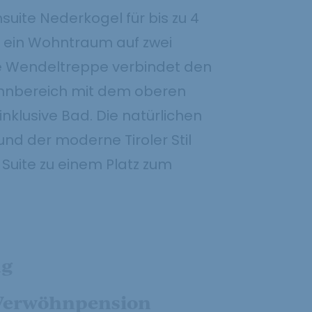
uite Nederkogel für bis zu 4
t ein Wohntraum auf zwei
e Wendeltreppe verbindet den
hnbereich mit dem oberen
nklusive Bad. Die natürlichen
und der moderne Tiroler Stil
Suite zu einem Platz zum
ng
 Verwöhnpension