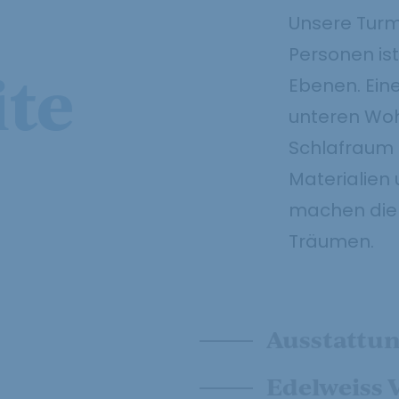
Unsere Turms
Personen is
te
Ebenen. Ein
unteren Wo
Schlafraum i
Materialien 
machen die 
Träumen.
Ausstattu
Edelweiss