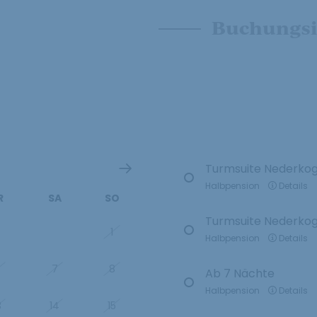
Buchungsi
Turmsuite Nederkog
Halbpension
Details
R
SA
SO
Turmsuite Nederkog
0
31
1
Halbpension
Details
6
7
8
Ab 7 Nächte
Halbpension
Details
3
14
15