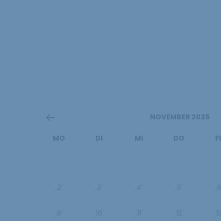
NOVEMBER 2026
MO
DI
MI
DO
F
26
27
28
29
3
2
3
4
5
9
10
11
12
1