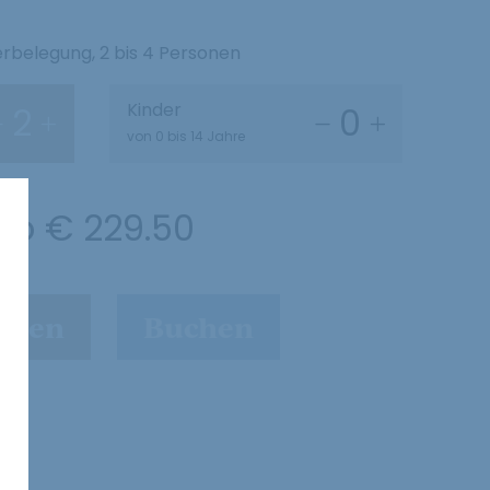
belegung, 2 bis 4 Personen
Kinder
2
0
von 0 bis 14 Jahre
ab
€ 229.50
agen
Buchen