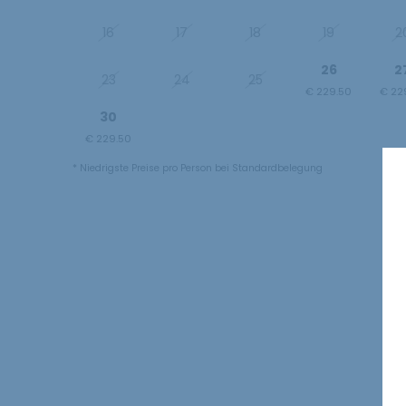
16
17
18
19
2
26
2
23
24
25
€ 229.50
€ 22
30
1
2
3
€ 229.50
€ 229.50
€ 229.50
€ 229.50
€ 29
* Niedrigste Preise pro Person bei Standardbelegung